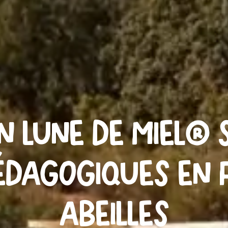
n Lune de Miel® 
édagogiques en 
abeilles