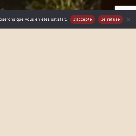
poserons que vous en êtes satisfait.
J'accepte
Je refuse
nvironnement, bénéficie du
ondateur d’Artpiculture, présente
ndation Lune de Miel®.
rtant de l’idée que l’abeille
 de l’émerveillement autour
ssentiel parce qu’elle est à la
s par ces insectes. La Fondation
développement.