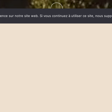
ience sur notre site web. Si vous continuez à utiliser ce site, nous sup
iculture, une association d’éducation créative à l’e
n Lune de Miel®. Olivier Trouille, directeur et co-f
ctions mis en place par son association avec la Fo
 commence à développer ses ruchers pédagogiques. Pa
 l’association s’est donnée pour mission de ramener
 aux visiteurs des ruchers que l’abeille joue un rôle e
 75% des espèces de plantes à fleur sont pollinisée
’accompagner l’association Artpiculture dans son 