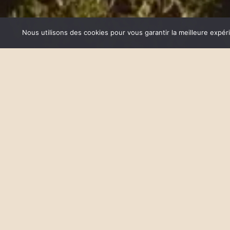
Nous utilisons des cookies pour vous garantir la meilleure expér
Depuis 2016, l’association Artp
soutien financier de la Fondatio
les différents programmes et a
C’est en 2011, qu’Artpiculture
suscite beaucoup de curiosité,
des abeilles. Elle rappelle ainsi
base de la chaîne alimentaire :
Lune de Miel® a donc choisi d
Play Video