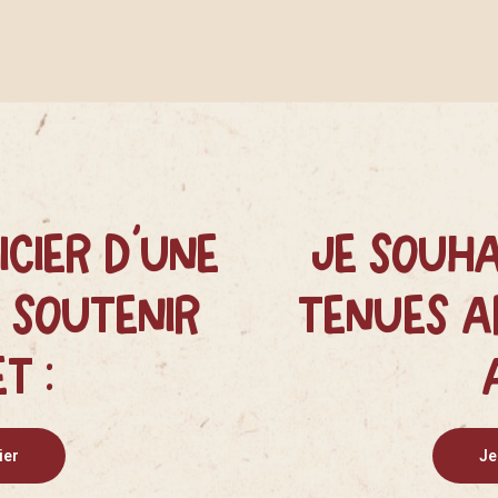
icier d’une
Je souha
 soutenir
tenues a
t :
ier
Je