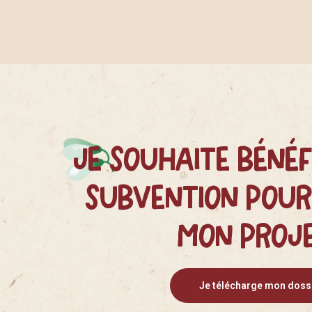
Je souhaite bénéf
subvention pour
mon proje
Je télécharge mon doss