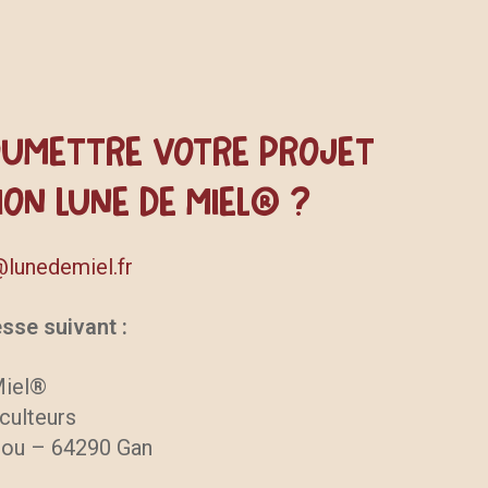
umettre votre projet
ion Lune de Miel® ?
lunedemiel.fr
esse suivant :
Miel®
culteurs
lou – 64290 Gan