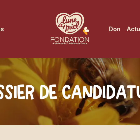
us
Don
Actu
s
s
i
e
r
d
e
c
a
n
d
i
d
a
t