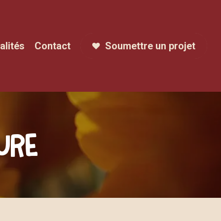
alités
Contact
Soumettre un projet
u
r
e