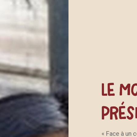
Le
m
prés
« Face à un c