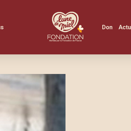
us
Don
Actu