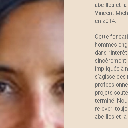
abeilles et la
Vincent Mich
en 2014.
Cette fondat
hommes engag
dans l’intérê
sincèrement t
impliqués à n
s’agisse des
professionnel
projets soute
terminé. Nou
relever, touj
abeilles et la